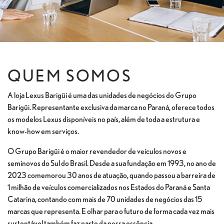
QUEM SOMOS
A loja Lexus Barigüi é uma das unidades de negócios do Grupo
Barigüi. Representante exclusiva da marca no Paraná, oferece todos
os modelos Lexus disponíveis no país, além de toda a estrutura e
know-how em serviços.
O Grupo Barigüi é o maior revendedor de veículos novos e
seminovos do Sul do Brasil. Desde a sua fundação em 1993, no ano de
2023 comemorou 30 anos de atuação, quando passou a barreira de
1 milhão de veículos comercializados nos Estados do Paraná e Santa
Catarina, contando com mais de 70 unidades de negócios das 15
marcas que representa. E olhar para o futuro de forma cada vez mais
sustentável também faz parte da nossa essência.