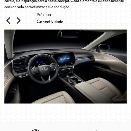
cavalo, é a inspiração para o nosso cockpit. Cada elemento é cuidadosamente
vo
considerado para otimizar a sua condução.
po
Previous
Next