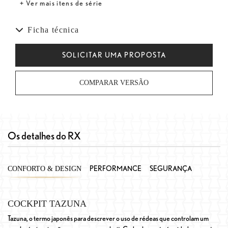
+ Ver mais itens de série
Ficha técnica
SOLICITAR UMA PROPOSTA
COMPARAR VERSÃO
Os detalhes do RX
PERFORMANCE
SEGURANÇA
CONFORTO & DESIGN
COCKPIT TAZUNA
C
Tazuna, o termo japonês para descrever o uso de rédeas que controlam um
Os